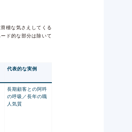
て滑稽な気さえしてくる
ハード的な部分は除いて
代表的な実例
長期顧客との阿吽
の呼吸／長年の職
模
人気質
事
き