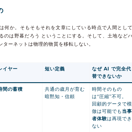
の
は何か。そもそもそれを文章にしている時点で人間とし
るのは野暮だろう ということにする。そして、土地など
ンターネットは物理的物質を移転しない。
レイヤー
短い定義
なぜ AI で完全代
替できないか
時間の蓄積
共通の歳月が育む
時間そのもの
暗黙知・信頼
は“圧縮”不可。
回顧的データで
倣は可能でも
当
者体験
は再現で
ない