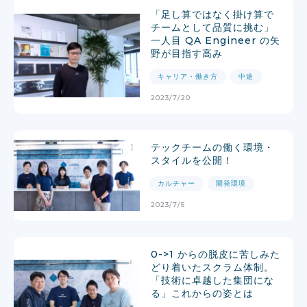
「足し算ではなく掛け算で
チームとして品質に挑む」
一人目 QA Engineer の矢
野が目指す高み
キャリア・働き方
中途
2023/7/20
テックチームの働く環境・
スタイルを公開！
カルチャー
開発環境
2023/7/5
0->1 からの脱皮に苦しみた
どり着いたスクラム体制。
「技術に卓越した集団にな
る」これからの姿とは