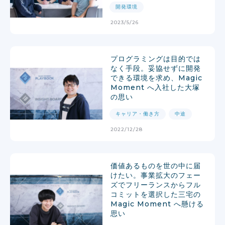
開発環境
2023/5/26
プログラミングは目的では
なく手段。妥協せずに開発
できる環境を求め、Magic
Moment へ入社した大塚
の思い
キャリア・働き方
中途
2022/12/28
価値あるものを世の中に届
けたい。事業拡大のフェー
ズでフリーランスからフル
コミットを選択した三宅の
Magic Moment へ懸ける
思い